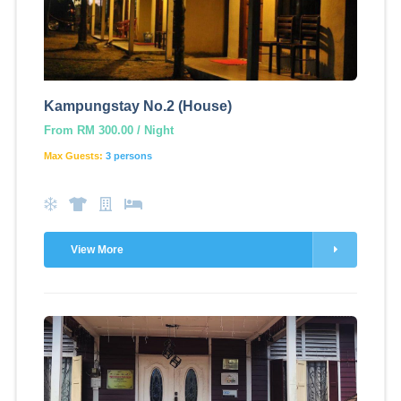
Kampungstay No.2 (House)
From RM 300.00 / Night
Max Guests:
3 persons
View More