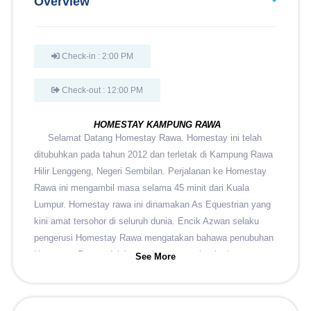
Overview
Check-in : 2:00 PM
Check-out : 12:00 PM
HOMESTAY KAMPUNG RAWA
Selamat Datang Homestay Rawa. Homestay ini telah
ditubuhkan pada tahun 2012 dan terletak di Kampung Rawa
Hilir Lenggeng, Negeri Sembilan. Perjalanan ke Homestay
Rawa ini mengambil masa selama 45 minit dari Kuala
Lumpur. Homestay rawa ini dinamakan As Equestrian yang
kini amat tersohor di seluruh dunia. Encik Azwan selaku
pengerusi Homestay Rawa mengatakan bahawa penubuhan
Homestay Rawa adalah permintaan ramai terhadap
See More
penubuhan homestay di kawasan tersebut. Penubuhan
homestay ini telah berdiri kukuh selama tiga tahun dengan
sambutan pengunjung yang amat menggalakkan. Setakat ini