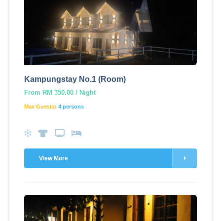
Kampungstay No.1 (Room)
From RM 350.00 / Night
Max Guests:
4 persons
View More