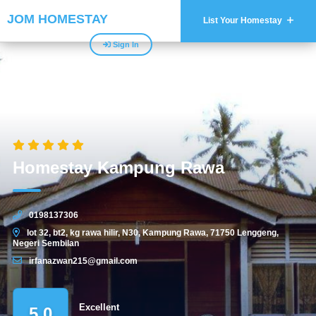
JOM HOMESTAY
List Your Homestay
Sign In
Homestay Kampung Rawa
0198137306
lot 32, bt2, kg rawa hilir, N30, Kampung Rawa, 71750 Lenggeng,
Negeri Sembilan
irfanazwan215@gmail.com
Excellent
5.0