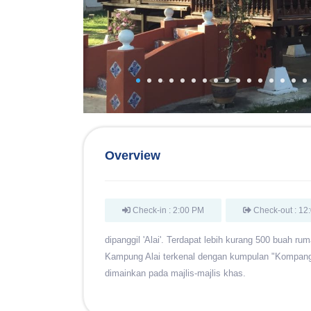
Overview
Check-in : 2:00 PM
Check-out : 12
dipanggil 'Alai'. Terdapat lebih kurang 500 buah r
Kampung Alai terkenal dengan kumpulan "Kompang"
dimainkan pada majlis-majlis khas.