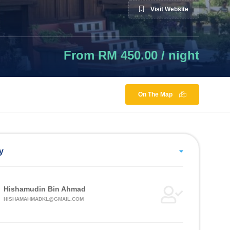
Visit Website
From RM 450.00 / night
On The Map
y
Hishamudin Bin Ahmad
HISHAMAHMADKL@GMAIL.COM