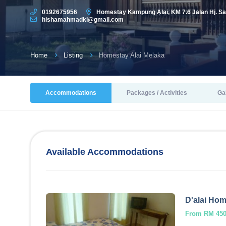
0192675956
Homestay Kampung Alai, KM 7.6 Jalan Hj. Sa
hishamahmadkl@gmail.com
Home
Listing
Homestay Alai Melaka
Accommodations
Packages / Activities
Ga
Available Accommodations
D'alai Ho
From RM 450.