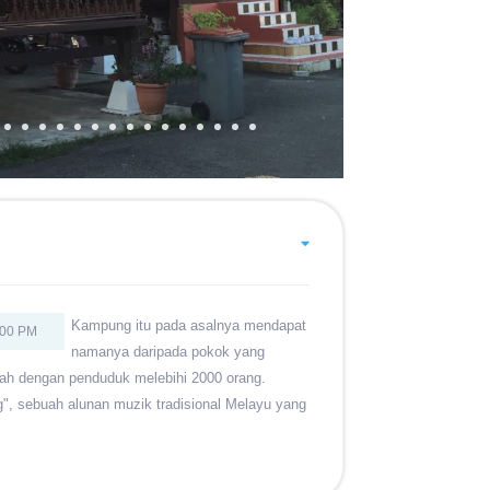
Kampung itu pada asalnya mendapat
:00 PM
namanya daripada pokok yang
umah dengan penduduk melebihi 2000 orang.
, sebuah alunan muzik tradisional Melayu yang