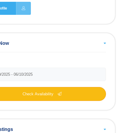
ofile
 Now
Check Availability
stings