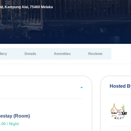
id, Kampung Alai, 75460 Melaka
llery
Details
Amenities
Reviews
Hosted B
mestay (Room)
00 / Night