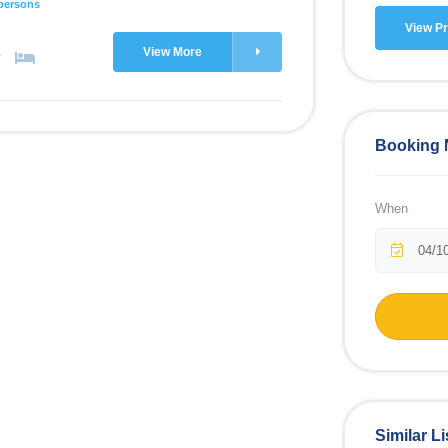
persons
View Pr
View More
Booking
When
Similar Li