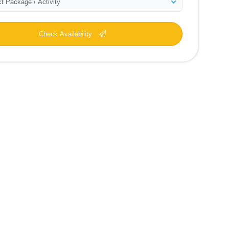
t Package / Activity
Check Availability